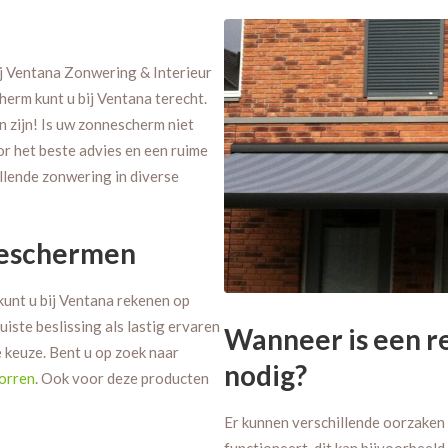
ij Ventana Zonwering & Interieur
erm kunt u bij Ventana terecht.
n zijn! Is uw zonnescherm niet
or het beste advies en een ruime
illende zonwering in diverse
nneschermen
 kunt u bij Ventana rekenen op
iste beslissing als lastig ervaren
Wanneer is een r
 keuze. Bent u op zoek naar
nodig?
horren
. Ook voor deze producten
Er kunnen verschillende oorzaken
functioneert, dit kan bijvoorbee