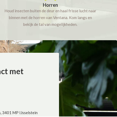
Horren
Houd insecten buiten de deur en haal frisse lucht naar
binnen met de horren van Ventana. Kom langs en
bekijk de tal van mogelijkheden.
act met
3401 MP IJsselstein