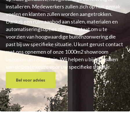
installeren. Medewerkers zullen zich op hun gemak
voelen en klanten zullen worden aangetrokken.
Dankzij een ruim aanbod aan stalen, materialen en
automatiseringsopties zijn wij in staat om u te
voorzien van hoogwaardige buitenzonwering die
past bij uw specifieke situatie. U kunt gerust contact
met ons opnemen of onze 1000m2 showroom
bezoeken in IJsselstein. Wij helpen u bij het maken
van de beste keuze voor uw specifieke situatie.
Bel voor advies