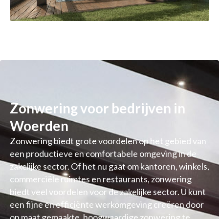
Zonwering voor bedrijven in
Woerden
Zonwering biedt grote voordelen op het gebied van
een productieve en comfortabele omgeving in de
zakelijke sector. Of het nu gaat om kantoren, winkels,
commerciële ruimtes en restaurants, zonwering
biedt veel voordelen voor de zakelijke sector. U kunt
een fijne en efficiënte werkomgeving creëren door
op maat gemaakte, hoogwaardige zonwering te