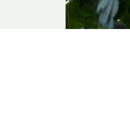
3401 MP IJsselstein
:00 - 18:00
:00
menten