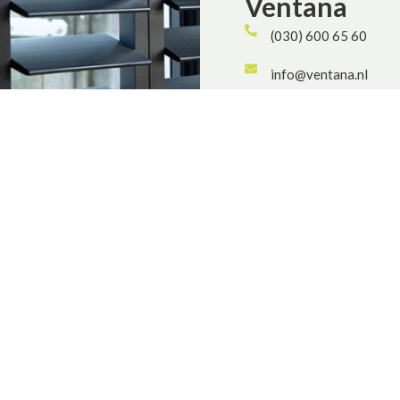
Ventana
(030) 600 65 60
info@ventana.nl
Swammerdamweg 14a, 
Dinsdag - vrijdag: 10
Zaterdag: 10:00 - 16
Handige links
Over ons
nwering BV
Contact
mweg 14A
selstein
Partners
 65 60
Algemene voorwaarden consu