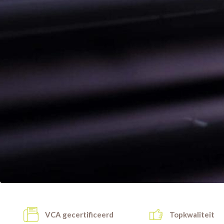
VCA gecertificeerd
Topkwaliteit