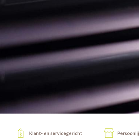
Klant- en servicegericht
Persoonli