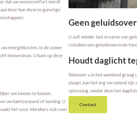
voor dat uw wooncomfort wordt
eaal door hun diverse gunstige
genschappen:
Geen geluidsover
U zult minder last ervaren van gel
rolluiken een geluidswerende func
op uw energiekosten. In de zomer
lucht binnenshuis. U kunt op deze
Houdt daglicht t
Wanneer u in het weekend graag u
slaapt, kan het erg vervelend zijn 
oplossing, omdat deze het daglicht
lijker om binnen te komen.
 voor uw kantoorpand of woning. U
Contact
maakt het voor inbrekers ook veel