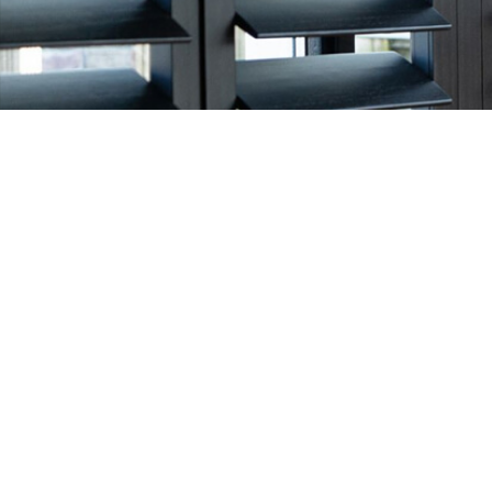
Openingstijden
Contact
Maandag: Gesloten
Ventana Zo
Swammerda
Dinsdag: 10:00 – 18:00
3401 MP IJs
Woensdag: 10:00 – 18:00
T
030 – 600