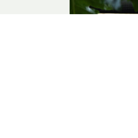
3401 MP IJsselstein
:00 - 18:00
:00
menten