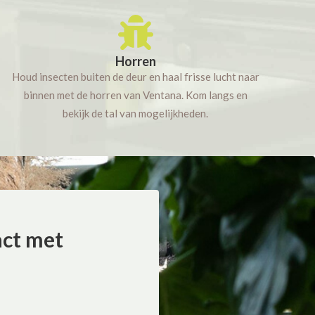
Horren
Houd insecten buiten de deur en haal frisse lucht naar
binnen met de horren van Ventana. Kom langs en
bekijk de tal van mogelijkheden.
act met