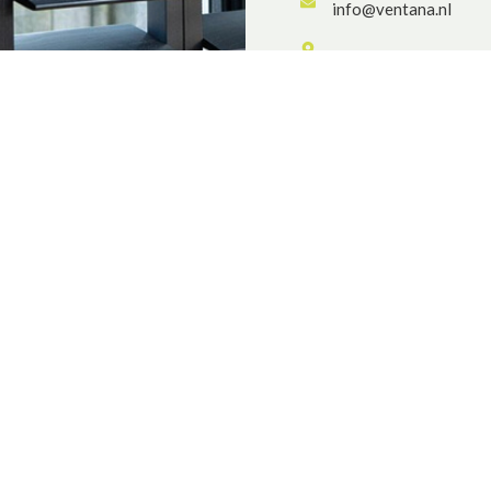
info@ventana.nl
Swammerdamweg 14a, 
Dinsdag - vrijdag: 10
Zaterdag: 10:00 - 16
Handige links
Over ons
nwering BV
Contact
mweg 14A
selstein
Partners
 65 60
Algemene voorwaarden consu
ana.nl
Algemene voorwaarden B2B
 : 66358698
Overal in Regio Utrecht
Zonwering Nieuwegein
r : NL856511511B01