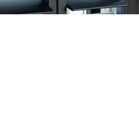
Openingstijden
Contact
Maandag: Gesloten
Ventana Zo
Swammerda
Dinsdag: 10:00 – 18:00
3401 MP IJs
Woensdag: 10:00 – 18:00
T
030 – 600
E
info@vent
Donderdag: 10:00 – 18:00
KvK-nummer
Vrijdag: 10:00 – 18:00
BTW-numme