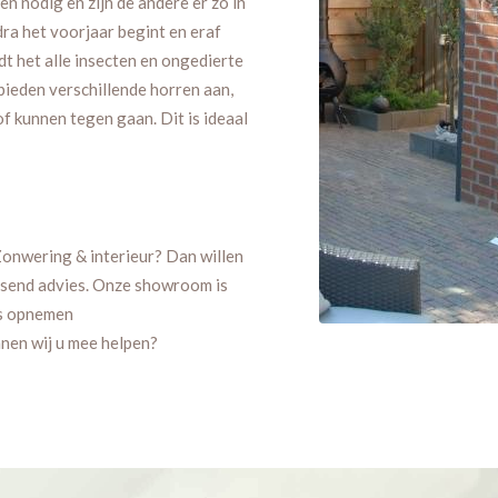
n nodig en zijn de andere er zo in
dra het voorjaar begint en eraf
dt het alle insecten en ongedierte
 bieden verschillende horren aan,
of kunnen tegen gaan. Dit is ideaal
Zonwering & interieur? Dan willen
ssend advies. Onze showroom is
s opnemen
nnen wij u mee helpen?