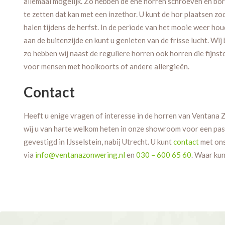
allemaal mogelijk. Zo hebben de ene horren schroeven en bore
te zetten dat kan met een inzethor. U kunt de hor plaatsen zo
halen tijdens de herfst. In de periode van het mooie weer hou
aan de buitenzijde en kunt u genieten van de frisse lucht. Wij
zo hebben wij naast de reguliere horren ook horren die fijnst
voor mensen met hooikoorts of andere allergieën.
Contact
Heeft u enige vragen of interesse in de horren van Ventana 
wij u van harte welkom heten in onze showroom voor een pa
gevestigd in IJsselstein, nabij Utrecht. U kunt
contact
met on
via
info@ventanazonwering.nl
en
030 – 600 65 60
. Waar ku